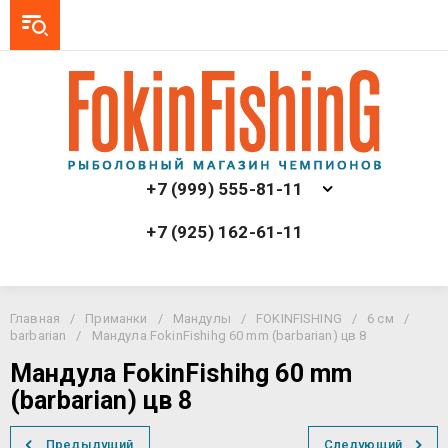
+7 (999) 555-81-11
+7 (925) 162-61-11
Главная
/
Приманки
/
Мандулы
/
FOKINFISHING
/
6 см
/
barbarian
/
Мандула FokinFishihg 60 mm (barbarian) цв 8
Мандула FokinFishihg 60 mm
(barbarian) цв 8
Предыдущий
Следующий