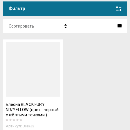
Фильтр
Сортировать
Цена - убывание
Цена - возрастание
Название - Я-А
Название - А-Я
Блесна BLACK FURY
NR/YELLOW (цвет - чёрный
с жёлтыми точками )
Артикул:
BNRJ3