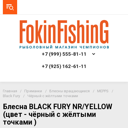
+7 (999) 555-81-11
+7 (925) 162-61-11
Главная
/
Приманки
/
Блесны вращающиеся
/
MEPPS
/
Black Fury
/
Чёрный с жёлтыми точками
Блесна BLACK FURY NR/YELLOW
(цвет - чёрный с жёлтыми
точками )