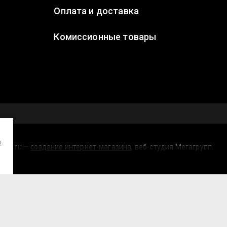
Оплата и доставка
Комиссионные товары
и
.
shing.ru —
создание интернет-магазина
, веб-студия Мегагрупп