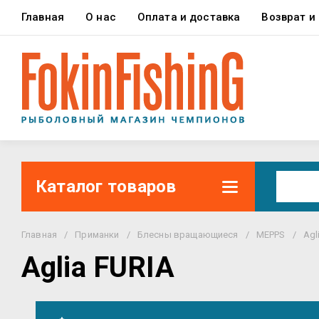
Главная
О нас
Оплата и доставка
Возврат и
Каталог товаров
Главная
/
Приманки
/
Блесны вращающиеся
/
MEPPS
/
Agl
Aglia FURIA