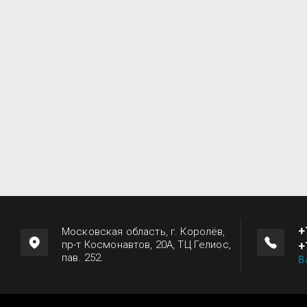
+
Московская область, г. Королёв,
пр-т Космонавтов, 20А, ТЦ Гелиос,
+
пав. 252.
В