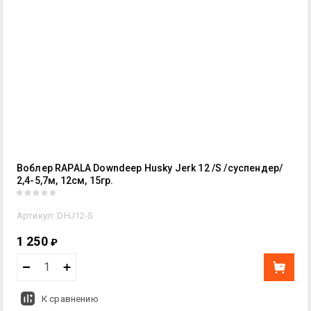
Воблер RAPALA Downdeep Husky Jerk 12 /S /суспендер/
2,4-5,7м, 12см, 15гр.
Артикул:
DHJ12-S
1 250
₽
К сравнению