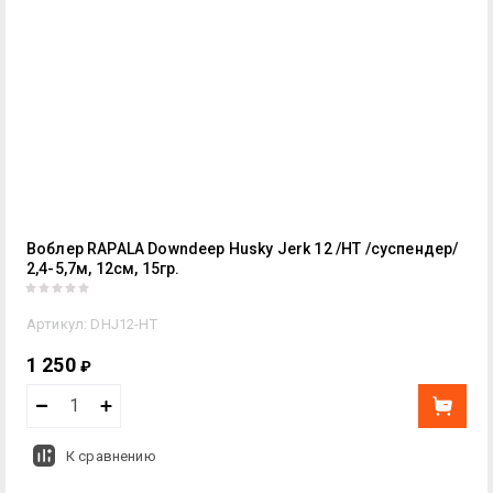
Воблер RAPALA Downdeep Husky Jerk 12 /HT /суспендер/
2,4-5,7м, 12см, 15гр.
Артикул:
DHJ12-HT
1 250
₽
К сравнению