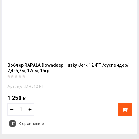
Воблер RAPALA Downdeep Husky Jerk 12 /FT /суспендер/
2,4-5,7м, 12см, 15гр.
Артикул:
DHJ12-FT
1 250
₽
К сравнению