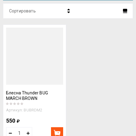
Сортировать
Цена - убывание
Цена - возрастание
Название - Я-А
Название - А-Я
Блесна Thunder BUG
MARCH BROWN
Артикул:
BUBRDM2
550
₽