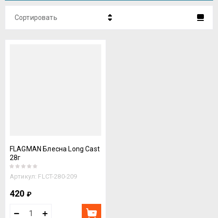
Сортировать
Цена - убывание
Цена - возрастание
Название - Я-А
Название - А-Я
FLAGMAN Блесна Long Cast
28г
Артикул:
FLCT-280-209
420
₽